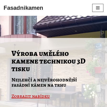
Fasadnikamen
Přeskočit
na
obsah
Výroba umělého
kamene technikou 3D
tisku
Nejlehčí a nejvěrohodnější
fasádní kámen na trhu
Zobrazit nabídku