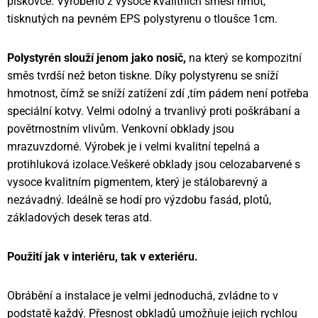
pískovce. Vyrobeno z vysoce kvalitních směsí hmot,
tisknutých na pevném EPS polystyrenu o tloušce 1cm.
Polystyrén slouží jenom jako nosič,
na který se kompozitní
směs tvrdší než beton tiskne. Díky polystyrenu se sníží
hmotnost, čímž se sníží zatížení zdí ,tím pádem není potřeba
speciální kotvy. Velmi odolný a trvanlivý proti poškrábaní a
povětrnostním vlivům. Venkovní obklady jsou
mrazuvzdorné. Výrobek je i velmi kvalitní tepelná a
protihluková izolace.Veškeré obklady jsou celozabarvené s
vysoce kvalitním pigmentem, který je stálobarevný a
nezávadný. Ideálně se hodí pro výzdobu fasád, plotů,
základových desek teras atd.
Použití jak v interiéru, tak v exteriéru.
Obrábění a instalace je velmi jednoduchá, zvládne to v
podstatě každý. Přesnost obkladů umožňuje jejich rychlou