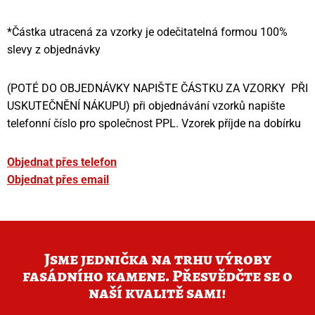
*Částka utracená za vzorky je odečitatelná formou 100%
slevy z objednávky
(POTÉ DO OBJEDNÁVKY NAPIŠTE ČÁSTKU ZA VZORKY PŘI
USKUTEČNĚNÍ NÁKUPU) při objednávání vzorků napište
telefonní číslo pro společnost PPL. Vzorek příjde na dobírku
Objednat přes telefon
Objednat přes email
Jsme jednička na trhu výroby
fasádního kamene. Přesvědčte se o
naší kvalitě sami!