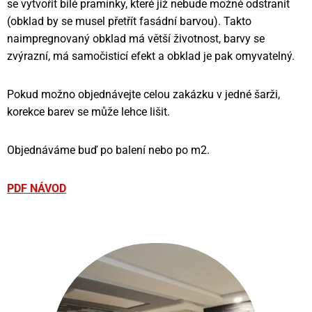
se vytvořit bílé pramínky, které již nebude možné odstranit
(obklad by se musel přetřít fasádní barvou). Takto
naimpregnovaný obklad má větší životnost, barvy se
zvýrazní, má samočisticí efekt a obklad je pak omyvatelný.
Pokud možno objednávejte celou zakázku v jedné šarži,
korekce barev se může lehce lišit.
Objednáváme buď po balení nebo po m2.
PDF NÁVOD