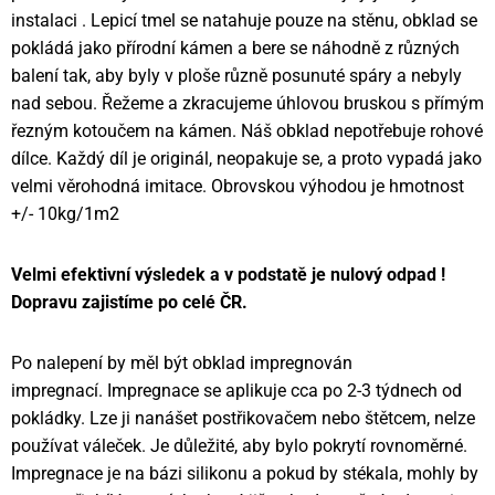
instalaci . Lepicí tmel se natahuje pouze na stěnu, obklad se
pokládá jako přírodní kámen a bere se náhodně z různých
balení tak, aby byly v ploše různě posunuté spáry a nebyly
nad sebou. Řežeme a zkracujeme úhlovou bruskou s přímým
řezným kotoučem na kámen. Náš obklad nepotřebuje rohové
dílce. Každý díl je originál, neopakuje se, a proto vypadá jako
velmi věrohodná imitace. Obrovskou výhodou je hmotnost
+/- 10kg/1m2
Velmi efektivní výsledek a v podstatě je nulový odpad !
Dopravu zajistíme po celé ČR.
Po nalepení by měl být obklad impregnován
impregnací. Impregnace se aplikuje cca po 2-3 týdnech od
pokládky. Lze ji nanášet postřikovačem nebo štětcem, nelze
používat váleček. Je důležité, aby bylo pokrytí rovnoměrné.
Impregnace je na bázi silikonu a pokud by stékala, mohly by